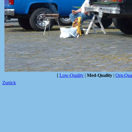
[
Low-Quality
|
Med-Quality
|
Org-Qual
Zurück