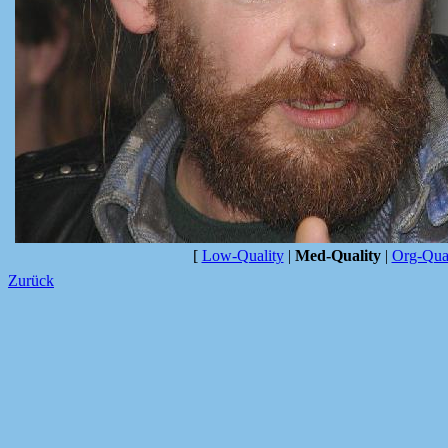
[
Low-Quality
|
Med-Quality
|
Org-Qual
Zurück