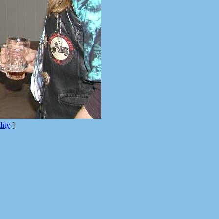
ity
]