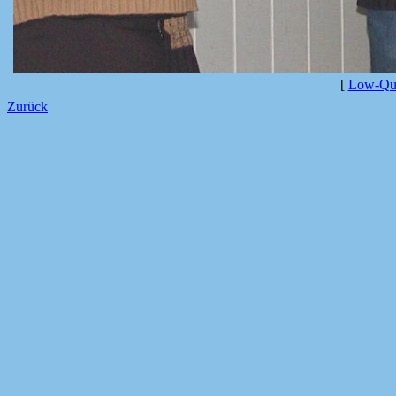
[
Low-Qua
Zurück