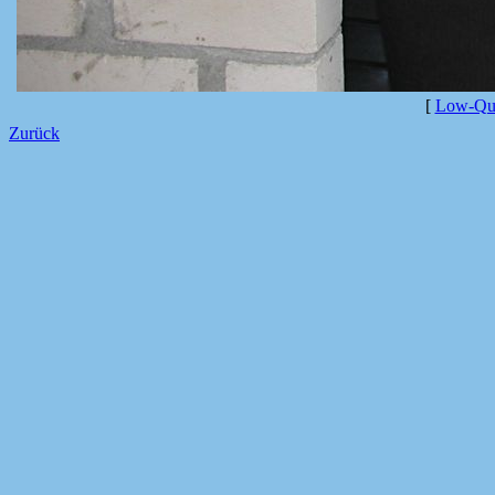
[
Low-Qua
Zurück