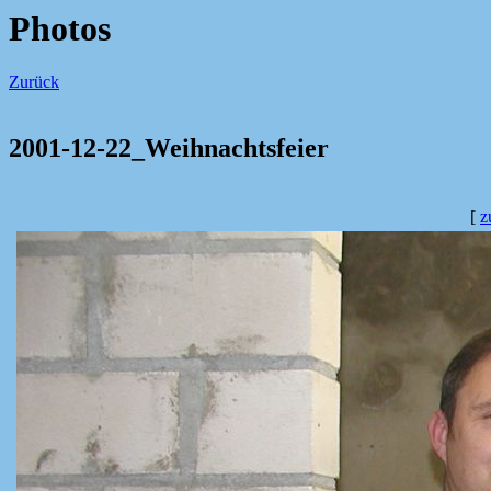
Photos
Zurück
2001-12-22_Weihnachtsfeier
[
z