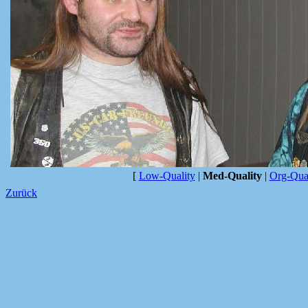
[
Low-Quality
|
Med-Quality
|
Org-Qual
Zurück