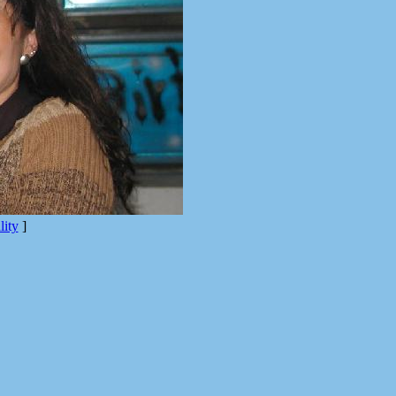
ity
]