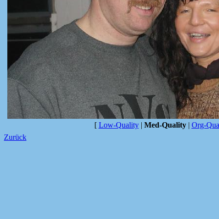
[
Low-Quality
|
Med-Quality
|
Org-Qual
Zurück