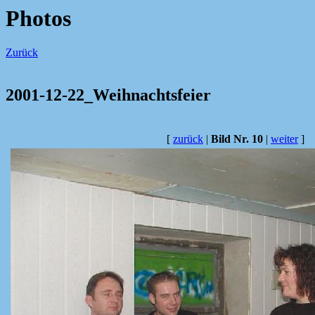
Photos
Zurück
2001-12-22_Weihnachtsfeier
[
zurück
|
Bild Nr. 10
|
weiter
]