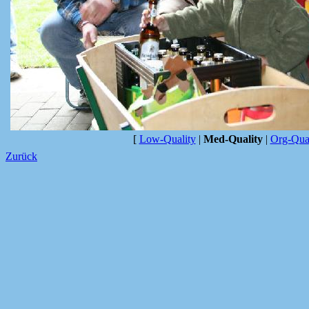
[
Low-Quality
|
Med-Quality
|
Org-Qual
Zurück