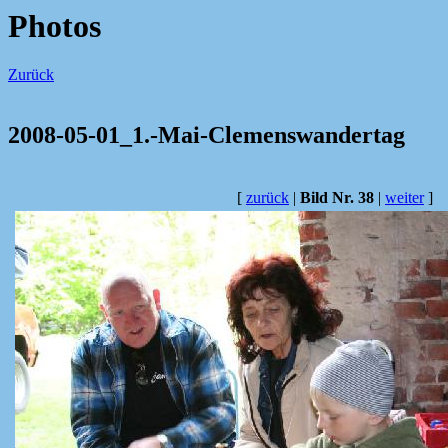
Photos
Zurück
2008-05-01_1.-Mai-Clemenswandertag
[
zurück
|
Bild Nr. 38
|
weiter
]