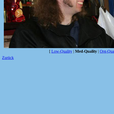
[
Low-Quality
|
Med-Quality
|
Org-Qual
Zurück