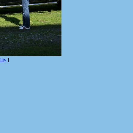
ity
]